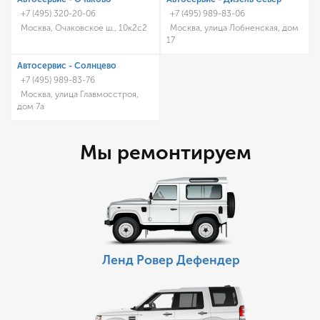
+7 (495) 320-20-06
+7 (495) 989-83-06
Москва, Очаковское ш., 10к2с2
Москва, улица Лобненская, дом
17
Автосервис - Солнцево
+7 (495) 989-83-76
Москва, улица Главмосстроя,
дом 7а
Мы ремонтируем
Ленд Ровер Дефендер