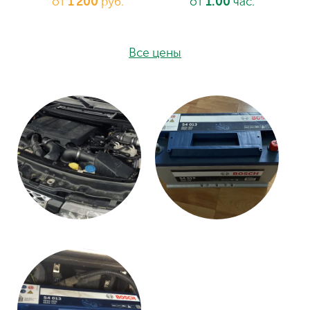
от
1'200
руб.
от
1.00
час.
Все цены