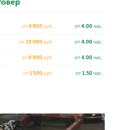
Ровер
от
4'800
руб.
от
4.00
час.
от
19'000
руб.
от
4.00
час.
от
8'800
руб.
от
4.00
час.
от
1'500
руб.
от
1.50
час.