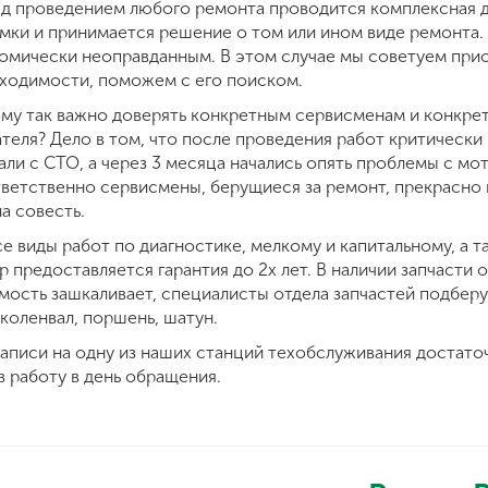
д проведением любого ремонта проводится комплексная ди
мки и принимается решение о том или ином виде ремонта.
омически неоправданным. В этом случае мы советуем приоб
ходимости, поможем с его поиском.
му так важно доверять конкретным сервисменам и конкрет
ателя? Дело в том, что после проведения работ критически в
али с СТО, а через 3 месяца начались опять проблемы с мо
ветственно сервисмены, берущиеся за ремонт, прекрасно 
на совесть.
се виды работ по диагностике, мелкому и капитальному, а 
р предоставляется гарантия до 2х лет. В наличии запчасти о
мость зашкаливает, специалисты отдела запчастей подберу
 коленвал, поршень, шатун.
записи на одну из наших станций техобслуживания достато
 в работу в день обращения.