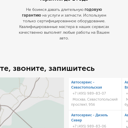
Не боимся давать длительную
годовую
гарантию
на услуги и запчасти. Используем
только сертифицированное оборудование.
Квалифицированные мастера в наших сервисах
качественно выполнят любые работы на Вашем
авто.
те, звоните, запишитесь
Автосервис -
А
Cевастопольская
В
+7 (495) 989-83-07
+
Москва, Севастопольский
М
проспект, 95б
б
Автосервис - Дизель
А
Север
+
+7 (495) 989-83-06
М