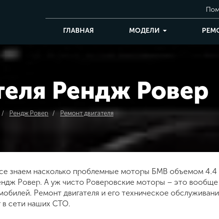
Пом
ГЛАВНАЯ
МОДЕЛИ
РЕМ
теля
Рендж Ровер
Рендж Ровер
Ремонт двигателя
се знаем насколько проблемные моторы БМВ объемом 4.4 
ендж Ровер. А уж чисто Роверовские моторы – это вообще
мобилей. Ремонт двигателя и его техническое обслуживан
г в сети наших СТО.