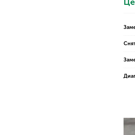
Це
Заме
Снят
Зам
Диаг