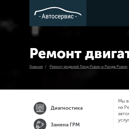
Ремонт двига
Главная
Ремонт моделей Ленд Ровер и Рендж Ровер
Мы в
на Р
Диагностика
авто
услу
Замена ГРМ