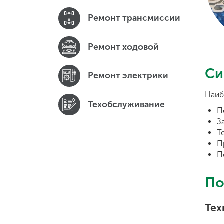
Ремонт трансмиссии
Ремонт ходовой
Си
Ремонт электрики
Наиб
Техобслуживание
П
З
Т
П
П
По
Тех