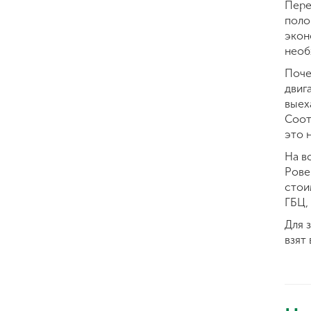
Пере
поло
экон
необ
Поче
двиг
выех
Соот
это 
На в
Рове
стои
ГБЦ,
Для 
взят